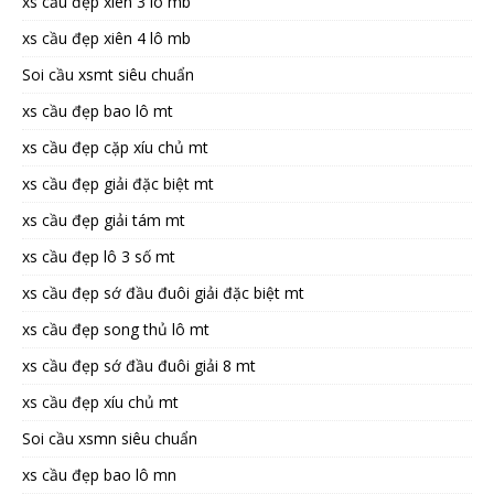
xs cầu đẹp xiên 3 lô mb
xs cầu đẹp xiên 4 lô mb
Soi cầu xsmt siêu chuẩn
xs cầu đẹp bao lô mt
xs cầu đẹp cặp xíu chủ mt
xs cầu đẹp giải đặc biệt mt
xs cầu đẹp giải tám mt
xs cầu đẹp lô 3 số mt
xs cầu đẹp sớ đầu đuôi giải đặc biệt mt
xs cầu đẹp song thủ lô mt
xs cầu đẹp sớ đầu đuôi giải 8 mt
xs cầu đẹp xíu chủ mt
Soi cầu xsmn siêu chuẩn
xs cầu đẹp bao lô mn