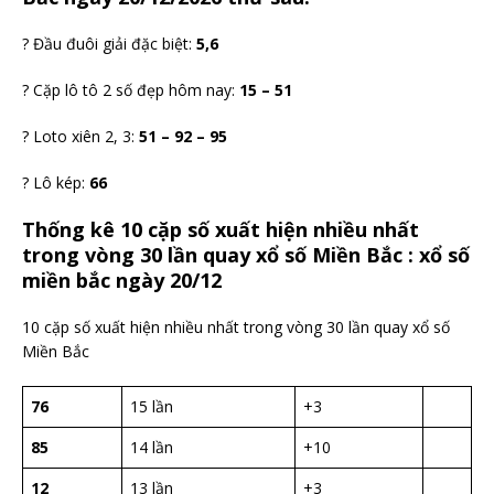
? Đầu đuôi giải đặc biệt:
5,6
? Cặp lô tô 2 số đẹp hôm nay:
15 – 51
? Loto xiên 2, 3:
51 – 92 – 95
? Lô kép:
66
Thống kê 10 cặp số xuất hiện nhiều nhất
trong vòng 30 lần quay xổ số Miền Bắc
: xổ số
miền bắc ngày 20/12
10 cặp số xuất hiện nhiều nhất trong vòng 30 lần quay xổ số
Miền Bắc
76
15 lần
+3
85
14 lần
+10
12
13 lần
+3