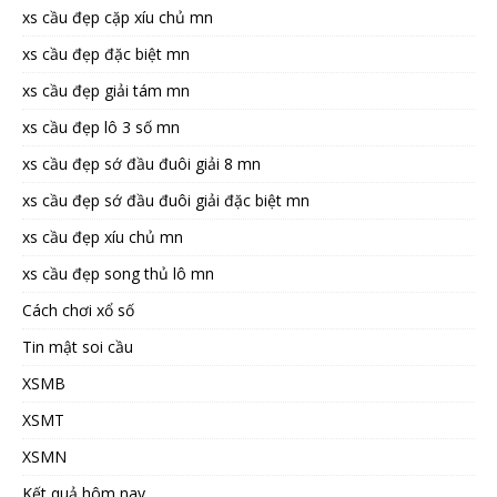
xs cầu đẹp cặp xíu chủ mn
xs cầu đẹp đặc biệt mn
xs cầu đẹp giải tám mn
xs cầu đẹp lô 3 số mn
xs cầu đẹp sớ đầu đuôi giải 8 mn
xs cầu đẹp sớ đầu đuôi giải đặc biệt mn
xs cầu đẹp xíu chủ mn
xs cầu đẹp song thủ lô mn
Cách chơi xổ số
Tin mật soi cầu
XSMB
XSMT
XSMN
Kết quả hôm nay