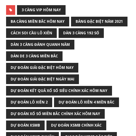
3 CÀNG VIP HÔM NAY
BA CÀNG MIỀN BẮC HÔM NAY
BẢNG ĐẶC BIỆT NĂM 2021
CÁCH SOI CẦU LÔ XIÊN
DÀN 3 CÀNG 192 SỐ
DÀN 3 CÀNG ĐÁNH QUANH NĂM
DÀN DE 3 CÀNG MIỀN BẮC
DỰ ĐOÁN GIẢI ĐẶC BIỆT HÔM NAY
DỰ ĐOÁN GIẢI ĐẶC BIỆT NGÀY MAI
DỰ ĐOÁN KẾT QUẢ XỔ SỐ SIÊU CHÍNH XÁC HÔM NAY
DỰ ĐOÁN LÔ XIÊN 2
DỰ ĐOÁN LÔ XIÊN 4 MIỀN BẮC
DỰ ĐOÁN XỔ SỐ MIỀN BẮC CHÍNH XÁC HÔM NAY
DỰ ĐOÁN XSMB
DỰ ĐOÁN XSMB CHÍNH XÁC