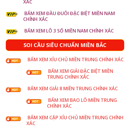
XÁC
BẤM XEM ĐẦU ĐUÔI ĐẶC BIỆT MIỀN NAM
CHÍNH XÁC
BẤM XEM LÔ 3 SỐ MIỀN NAM CHÍNH XÁC
SOI CẦU SIÊU CHUẨN MIỀN BẮC
BẤM XEM XỈU CHỦ MIỀN TRUNG CHÍNH XÁC
BẤM XEM GIẢI ĐẶC BIỆT MIỀN
TRUNG CHÍNH XÁC
BẤM XEM GIẢI 8 MIỀN TRUNG CHÍNH XÁC
BẤM XEM BAO LÔ MIỀN TRUNG
CHÍNH XÁC
BẤM XEM CẶP XỈU CHỦ MIỀN TRUNG CHÍNH
XÁC