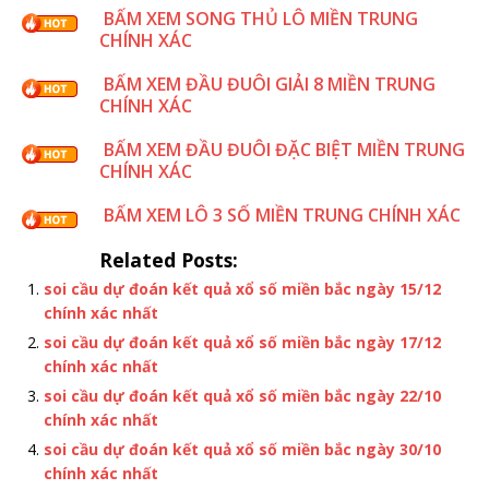
BẤM XEM SONG THỦ LÔ MIỀN TRUNG
CHÍNH XÁC
BẤM XEM ĐẦU ĐUÔI GIẢI 8 MIỀN TRUNG
CHÍNH XÁC
BẤM XEM ĐẦU ĐUÔI ĐẶC BIỆT MIỀN TRUNG
CHÍNH XÁC
BẤM XEM LÔ 3 SỐ MIỀN TRUNG CHÍNH XÁC
Related Posts:
soi cầu dự đoán kết quả xổ số miền bắc ngày 15/12
chính xác nhất
soi cầu dự đoán kết quả xổ số miền bắc ngày 17/12
chính xác nhất
soi cầu dự đoán kết quả xổ số miền bắc ngày 22/10
chính xác nhất
soi cầu dự đoán kết quả xổ số miền bắc ngày 30/10
chính xác nhất