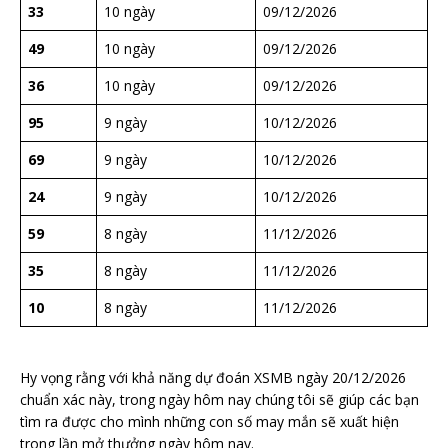
33
10 ngày
09/12/2026
49
10 ngày
09/12/2026
36
10 ngày
09/12/2026
95
9 ngày
10/12/2026
69
9 ngày
10/12/2026
24
9 ngày
10/12/2026
59
8 ngày
11/12/2026
35
8 ngày
11/12/2026
10
8 ngày
11/12/2026
Hy vọng rằng với khả năng dự đoán XSMB ngày 20/12/2026
chuẩn xác này, trong ngày hôm nay chúng tôi sẽ giúp các bạn
tìm ra được cho mình những con số may mắn sẽ xuất hiện
trong lần mở thưởng ngày hôm nay.