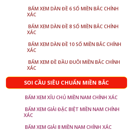
BẤM XEM DÀN ĐỀ 6 SỐ MIỀN BẮC CHÍNH
XÁC
BẤM XEM DÀN ĐỀ 8 SỐ MIỀN BẮC CHÍNH
XÁC
BẤM XEM DÀN ĐỀ 10 SỐ MIỀN BẮC CHÍNH
XÁC
BẤM XEM ĐỀ ĐẦU ĐUÔI MIỀN BẮC CHÍNH
XÁC
SOI CẦU SIÊU CHUẨN MIỀN BẮC
BẤM XEM XỈU CHỦ MIỀN NAM CHÍNH XÁC
BẤM XEM GIẢI ĐẶC BIỆT MIỀN NAM CHÍNH
XÁC
BẤM XEM GIẢI 8 MIỀN NAM CHÍNH XÁC