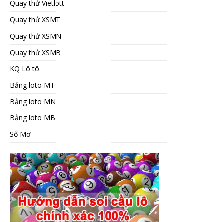
Quay thử Vietlott
Quay thử XSMT
Quay thử XSMN
Quay thử XSMB
KQ Lô tô
Bảng loto MT
Bảng loto MN
Bảng loto MB
Sổ Mơ