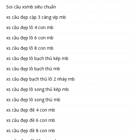
Soi cầu xsmb siêu chuẩn
xs cầu đẹp cặp 3 càng víp mb
xs cầu đẹp lô 4 con mb
xs cầu đẹp lô 6 con mb
xs cầu đẹp lô 8 con mb
xs cầu đẹp lô bạch thủ kép mb
xs cầu đẹp lô bạch thủ mb
xs cầu đẹp bạch thủ lô 2 nháy mb
xs cầu đẹp lô song thủ kép mb
xs cầu đẹp lô song thủ mb
xs cầu đẹp đề 4 con mb
xs cầu đẹp đề 6 con mb
xs cầu đẹp đề 8 con mb