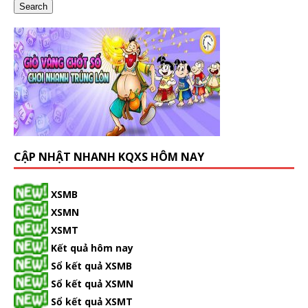
Search
CẬP NHẬT NHANH KQXS HÔM NAY
XSMB
XSMN
XSMT
Kết quả hôm nay
Sổ kết quả XSMB
Sổ kết quả XSMN
Sổ kết quả XSMT