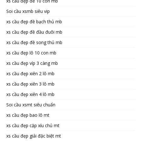
xs cầu đẹp đề 10 con mb
Soi cầu xsmb siêu vip
xs cầu đẹp đề bạch thủ mb
xs cầu đẹp đề đầu đuôi mb
xs cầu đẹp đề song thủ mb
xs cầu đẹp lô 10 con mb
xs cầu đẹp víp 3 càng mb
xs cầu đẹp xiên 2 lô mb
xs cầu đẹp xiên 3 lô mb
xs cầu đẹp xiên 4 lô mb
Soi cầu xsmt siêu chuẩn
xs cầu đẹp bao lô mt
xs cầu đẹp cặp xíu chủ mt
xs cầu đẹp giải đặc biệt mt