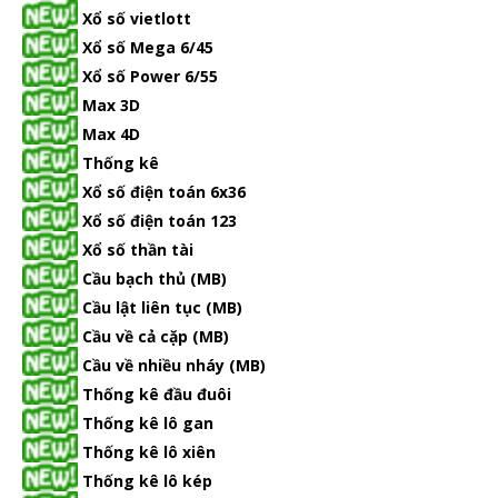
Xổ số vietlott
Xổ số Mega 6/45
Xổ số Power 6/55
Max 3D
Max 4D
Thống kê
Xổ số điện toán 6x36
Xổ số điện toán 123
Xổ số thần tài
Cầu bạch thủ (MB)
Cầu lật liên tục (MB)
Cầu về cả cặp (MB)
Cầu về nhiều nháy (MB)
Thống kê đầu đuôi
Thống kê lô gan
Thống kê lô xiên
Thống kê lô kép