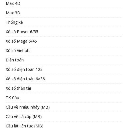
Max 4D
Max 3D
Thống kê
Xổ số Power 6/55
Xổ số Mega 6/45
Xổ số Vietlott
Điện toán
Xổ số điện toán 123
Xổ số điện toán 6×36
Xổ số thần tài
TK Cầu
Cầu về nhiều nháy (MB)
Cầu về cả cặp (MB)
Cầu lật liên tục (MB)