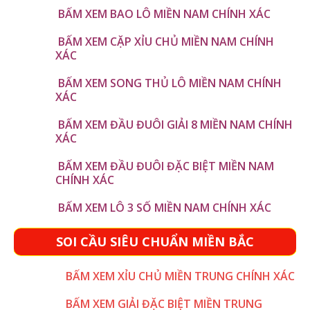
BẤM XEM BAO LÔ MIỀN NAM CHÍNH
XÁC
BẤM XEM CẶP XỈU CHỦ MIỀN NAM CHÍNH
XÁC
BẤM XEM SONG THỦ LÔ MIỀN NAM CHÍNH
XÁC
BẤM XEM ĐẦU ĐUÔI GIẢI 8 MIỀN NAM CHÍNH
XÁC
BẤM XEM ĐẦU ĐUÔI ĐẶC BIỆT MIỀN NAM
CHÍNH XÁC
BẤM XEM LÔ 3 SỐ MIỀN NAM CHÍNH XÁC
SOI CẦU SIÊU CHUẨN MIỀN BẮC
BẤM XEM XỈU CHỦ MIỀN TRUNG CHÍNH XÁC
BẤM XEM GIẢI ĐẶC BIỆT MIỀN TRUNG