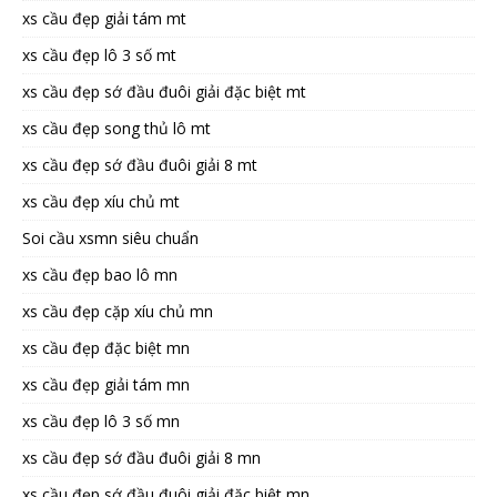
xs cầu đẹp giải tám mt
xs cầu đẹp lô 3 số mt
xs cầu đẹp sớ đầu đuôi giải đặc biệt mt
xs cầu đẹp song thủ lô mt
xs cầu đẹp sớ đầu đuôi giải 8 mt
xs cầu đẹp xíu chủ mt
Soi cầu xsmn siêu chuẩn
xs cầu đẹp bao lô mn
xs cầu đẹp cặp xíu chủ mn
xs cầu đẹp đặc biệt mn
xs cầu đẹp giải tám mn
xs cầu đẹp lô 3 số mn
xs cầu đẹp sớ đầu đuôi giải 8 mn
xs cầu đẹp sớ đầu đuôi giải đặc biệt mn