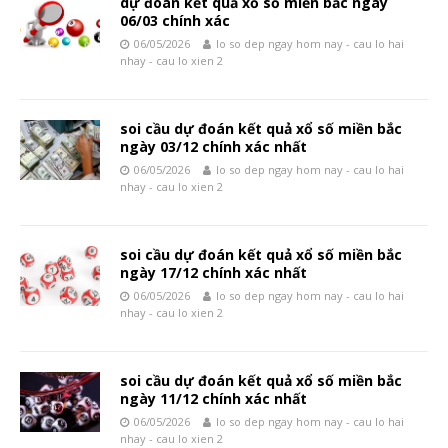
dự đoán kết quả xổ số miền bắc ngày
06/03 chính xác
06/05/2026
lo so dep ngay hom nay - cau lo hai
nhay - cau lo xien 2
soi cầu dự đoán kết quả xổ số miền bắc
ngày 03/12 chính xác nhất
06/05/2026
lo so dep ngay hom nay - cau lo hai
nhay - cau lo xien 2
soi cầu dự đoán kết quả xổ số miền bắc
ngày 17/12 chính xác nhất
06/05/2026
lo so dep ngay hom nay - cau lo hai
nhay - cau lo xien 2
soi cầu dự đoán kết quả xổ số miền bắc
ngày 11/12 chính xác nhất
06/05/2026
lo so dep ngay hom nay - cau lo hai
nhay - cau lo xien 2