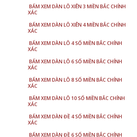
BẤM XEM DÀN LÔ XIÊN 3 MIỀN BẮC CHÍNH
XÁC
BẤM XEM DÀN LÔ XIÊN 4 MIỀN BẮC CHÍNH
XÁC
BẤM XEM DÀN LÔ 4 SỐ MIỀN BẮC CHÍNH
XÁC
BẤM XEM DÀN LÔ 6 SỐ MIỀN BẮC CHÍNH
XÁC
BẤM XEM DÀN LÔ 8 SỐ MIỀN BẮC CHÍNH
XÁC
BẤM XEM DÀN LÔ 10 SỐ MIỀN BẮC CHÍNH
XÁC
BẤM XEM DÀN ĐỀ 4 SỐ MIỀN BẮC CHÍNH
XÁC
BẤM XEM DÀN ĐỀ 6 SỐ MIỀN BẮC CHÍNH