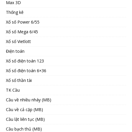
Max 3D
Thống kê
Xổ số Power 6/55
Xổ số Mega 6/45
Xổ số Vietlott
Điện toán
Xổ số điện toán 123
Xổ số điện toán 6×36
Xổ số thần tài
TK Cầu
Cầu về nhiều nháy (MB)
Cầu về cả cặp (MB)
Cầu lật liên tục (MB)
Cầu bạch thủ (MB)