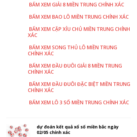
BẤM XEM GIẢI 8 MIỀN TRUNG CHÍNH XÁC
BẤM XEM BAO LÔ MIỀN TRUNG CHÍNH XÁC
BẤM XEM CẶP XỈU CHỦ MIỀN TRUNG CHÍNH
XÁC
BẤM XEM SONG THỦ LÔ MIỀN TRUNG
CHÍNH XÁC
BẤM XEM ĐẦU ĐUÔI GIẢI 8 MIỀN TRUNG
CHÍNH XÁC
BẤM XEM ĐẦU ĐUÔI ĐẶC BIỆT MIỀN TRUNG
CHÍNH XÁC
BẤM XEM LÔ 3 SỐ MIỀN TRUNG CHÍNH XÁC
dự đoán kết quả xổ số miền bắc ngày
02/05 chính xác