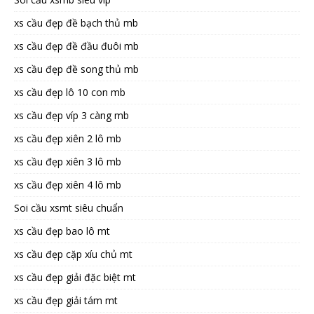
xs cầu đẹp đề bạch thủ mb
xs cầu đẹp đề đầu đuôi mb
xs cầu đẹp đề song thủ mb
xs cầu đẹp lô 10 con mb
xs cầu đẹp víp 3 càng mb
xs cầu đẹp xiên 2 lô mb
xs cầu đẹp xiên 3 lô mb
xs cầu đẹp xiên 4 lô mb
Soi cầu xsmt siêu chuẩn
xs cầu đẹp bao lô mt
xs cầu đẹp cặp xíu chủ mt
xs cầu đẹp giải đặc biệt mt
xs cầu đẹp giải tám mt