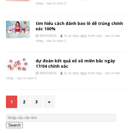
nhay - cau lo xien 2
tìm hiểu cách đánh bao lô dễ trúng chính
xác 100%
08/05/2026
lo so dep ngay hom nay - cau lo hai
nhay - cau lo xien 2
dự đoán kết quả xổ số miền bắc ngày
17/04 chính xác
08/05/2026
lo so dep ngay hom nay - cau lo hai
nhay - cau lo xien 2
1
2
3
»
Search