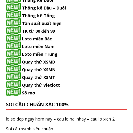
Thống kê Đuôi
Thống kê Đầu – Đuôi
Thống kê Tổng
Tần suất xuất hiện
TK từ 00 đến 99
Loto miền Bắc
Loto miền Nam
Loto miền Trung
Quay thử XSMB
Quay thử XSMN
Quay thử XSMT
Quay thử Vietlott
Sổ mơ
SOI CẦU CHUẨN XÁC 100%
lo so dep ngay hom nay – cau lo hai nhay – cau lo xien 2
Soi cầu xsmb siêu chuẩn