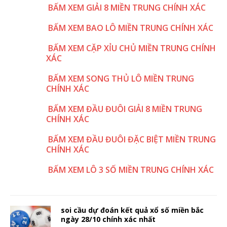
BẤM XEM GIẢI 8 MIỀN TRUNG CHÍNH XÁC
BẤM XEM BAO LÔ MIỀN TRUNG CHÍNH XÁC
BẤM XEM CẶP XỈU CHỦ MIỀN TRUNG CHÍNH
XÁC
BẤM XEM SONG THỦ LÔ MIỀN TRUNG
CHÍNH XÁC
BẤM XEM ĐẦU ĐUÔI GIẢI 8 MIỀN TRUNG
CHÍNH XÁC
BẤM XEM ĐẦU ĐUÔI ĐẶC BIỆT MIỀN TRUNG
CHÍNH XÁC
BẤM XEM LÔ 3 SỐ MIỀN TRUNG CHÍNH XÁC
soi cầu dự đoán kết quả xổ số miền bắc
ngày 28/10 chính xác nhất