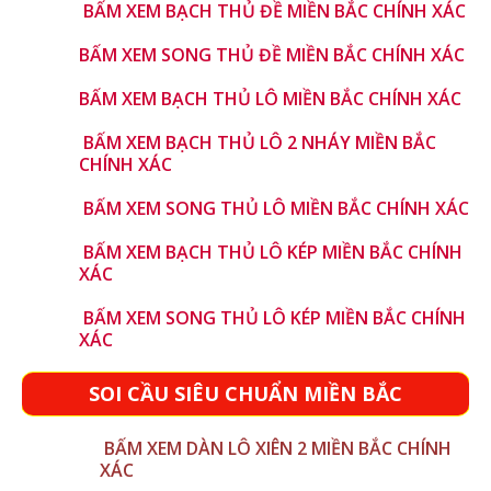
BẤM XEM BẠCH THỦ ĐỀ MIỀN BẮC CHÍNH XÁC
BẤM XEM SONG THỦ ĐỀ MIỀN BẮC CHÍNH XÁC
BẤM XEM BẠCH THỦ LÔ MIỀN BẮC CHÍNH XÁC
BẤM XEM BẠCH THỦ LÔ 2 NHÁY MIỀN BẮC
CHÍNH XÁC
BẤM XEM SONG THỦ LÔ MIỀN BẮC CHÍNH XÁC
BẤM XEM BẠCH THỦ LÔ KÉP MIỀN BẮC CHÍNH
XÁC
BẤM XEM SONG THỦ LÔ KÉP MIỀN BẮC CHÍNH
XÁC
SOI CẦU SIÊU CHUẨN MIỀN BẮC
BẤM XEM DÀN LÔ XIÊN 2 MIỀN BẮC CHÍNH
XÁC