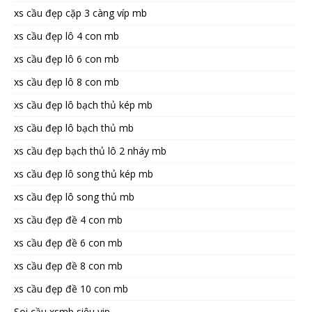
xs cầu đẹp cặp 3 càng víp mb
xs cầu đẹp lô 4 con mb
xs cầu đẹp lô 6 con mb
xs cầu đẹp lô 8 con mb
xs cầu đẹp lô bạch thủ kép mb
xs cầu đẹp lô bạch thủ mb
xs cầu đẹp bạch thủ lô 2 nháy mb
xs cầu đẹp lô song thủ kép mb
xs cầu đẹp lô song thủ mb
xs cầu đẹp đề 4 con mb
xs cầu đẹp đề 6 con mb
xs cầu đẹp đề 8 con mb
xs cầu đẹp đề 10 con mb
Soi cầu xsmb siêu vip