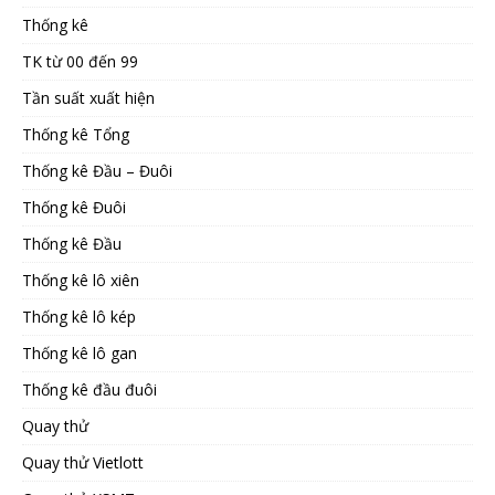
Thống kê
TK từ 00 đến 99
Tần suất xuất hiện
Thống kê Tổng
Thống kê Đầu – Đuôi
Thống kê Đuôi
Thống kê Đầu
Thống kê lô xiên
Thống kê lô kép
Thống kê lô gan
Thống kê đầu đuôi
Quay thử
Quay thử Vietlott