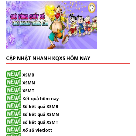
CẬP NHẬT NHANH KQXS HÔM NAY
XSMB
XSMN
XSMT
Kết quả hôm nay
Sổ kết quả XSMB
Sổ kết quả XSMN
Sổ kết quả XSMT
Xổ số vietlott