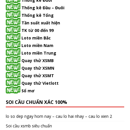
Thống kê Đuôi
Thống kê Đầu – Đuôi
Thống kê Tổng
Tần suất xuất hiện
TK từ 00 đến 99
Loto miền Bắc
Loto miền Nam
Loto miền Trung
Quay thử XSMB
Quay thử XSMN
Quay thử XSMT
Quay thử Vietlott
Sổ mơ
SOI CẦU CHUẨN XÁC 100%
lo so dep ngay hom nay – cau lo hai nhay – cau lo xien 2
Soi cầu xsmb siêu chuẩn