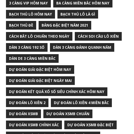
3 CÀNG VIP HÔM NAY
BA CÀNG MIỀN BẮC HÔM NAY
BẠCH THỦ LÔ HÔM NAY
BẠCH THỦ LÔ LÀ GÌ
BẠCH THỦ ĐỀ
BẢNG ĐẶC BIỆT NĂM 2021
CÁCH BẮT LÔ CHUẨN THEO NGÀY
CÁCH SOI CẦU LÔ XIÊN
DÀN 3 CÀNG 192 SỐ
DÀN 3 CÀNG ĐÁNH QUANH NĂM
DÀN DE 3 CÀNG MIỀN BẮC
DỰ ĐOÁN GIẢI ĐẶC BIỆT HÔM NAY
DỰ ĐOÁN GIẢI ĐẶC BIỆT NGÀY MAI
DỰ ĐOÁN KẾT QUẢ XỔ SỐ SIÊU CHÍNH XÁC HÔM NAY
DỰ ĐOÁN LÔ XIÊN 2
DỰ ĐOÁN LÔ XIÊN 4 MIỀN BẮC
DỰ ĐOÁN XSMB
DỰ ĐOÁN XSMB CHUẨN
DỰ ĐOÁN XSMB CHÍNH XÁC
DỰ ĐOÁN XSMB ĐẶC BIỆT