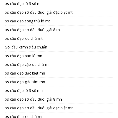
xs cầu đẹp lô 3 số mt
xs cầu đẹp sớ đầu đuôi giải đặc biệt mt
xs cầu đẹp song thủ lô mt
xs cầu đẹp sớ đầu đuôi giải 8 mt
xs cầu đẹp xíu chủ mt
Soi cầu xsmn siêu chuẩn
xs cầu đẹp bao lô mn
xs cầu đẹp cặp xíu chủ mn
xs cầu đẹp đặc biệt mn
xs cầu đẹp giải tám mn
xs cầu đẹp lô 3 số mn
xs cầu đẹp sớ đầu đuôi giải 8 mn
xs cầu đẹp sớ đầu đuôi giải đặc biệt mn
xs cầu đẹp xíu chủ mn