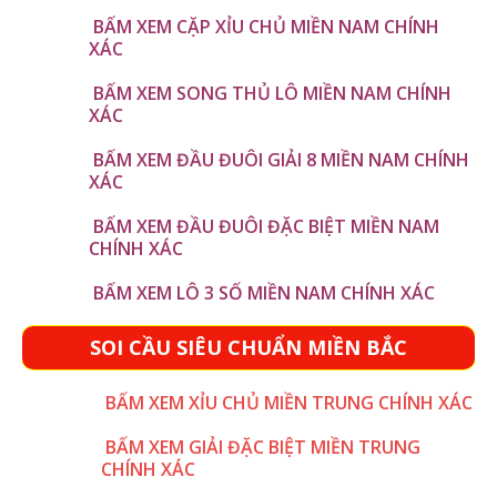
BẤM XEM CẶP XỈU CHỦ MIỀN NAM CHÍNH
XÁC
BẤM XEM SONG THỦ LÔ MIỀN NAM CHÍNH
XÁC
BẤM XEM ĐẦU ĐUÔI GIẢI 8 MIỀN NAM CHÍNH
XÁC
BẤM XEM ĐẦU ĐUÔI ĐẶC BIỆT MIỀN NAM
CHÍNH XÁC
BẤM XEM LÔ 3 SỐ MIỀN NAM CHÍNH XÁC
SOI CẦU SIÊU CHUẨN MIỀN BẮC
BẤM XEM XỈU CHỦ MIỀN TRUNG CHÍNH XÁC
BẤM XEM GIẢI ĐẶC BIỆT MIỀN TRUNG
CHÍNH XÁC