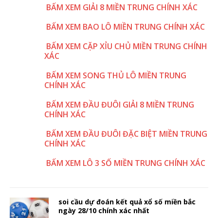
BẤM XEM GIẢI 8 MIỀN TRUNG CHÍNH XÁC
BẤM XEM BAO LÔ MIỀN TRUNG CHÍNH XÁC
BẤM XEM CẶP XỈU CHỦ MIỀN TRUNG CHÍNH
XÁC
BẤM XEM SONG THỦ LÔ MIỀN TRUNG
CHÍNH XÁC
BẤM XEM ĐẦU ĐUÔI GIẢI 8 MIỀN TRUNG
CHÍNH XÁC
BẤM XEM ĐẦU ĐUÔI ĐẶC BIỆT MIỀN TRUNG
CHÍNH XÁC
BẤM XEM LÔ 3 SỐ MIỀN TRUNG CHÍNH XÁC
soi cầu dự đoán kết quả xổ số miền bắc
ngày 28/10 chính xác nhất