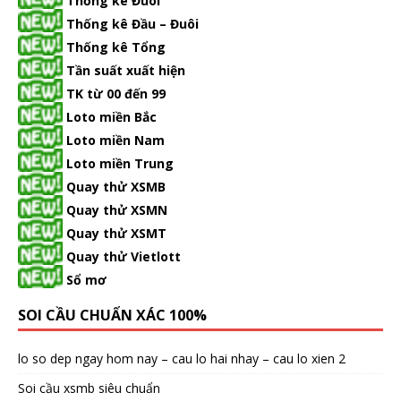
Thống kê Đuôi
Thống kê Đầu – Đuôi
Thống kê Tổng
Tần suất xuất hiện
TK từ 00 đến 99
Loto miền Bắc
Loto miền Nam
Loto miền Trung
Quay thử XSMB
Quay thử XSMN
Quay thử XSMT
Quay thử Vietlott
Sổ mơ
SOI CẦU CHUẨN XÁC 100%
lo so dep ngay hom nay – cau lo hai nhay – cau lo xien 2
Soi cầu xsmb siêu chuẩn