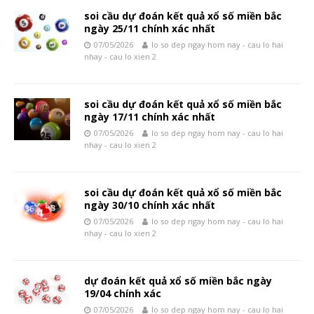
soi cầu dự đoán kết quả xổ số miền bắc
ngày 25/11 chính xác nhất
07/05/2026
lo so dep ngay hom nay - cau lo hai
nhay - cau lo xien 2
soi cầu dự đoán kết quả xổ số miền bắc
ngày 17/11 chính xác nhất
07/05/2026
lo so dep ngay hom nay - cau lo hai
nhay - cau lo xien 2
soi cầu dự đoán kết quả xổ số miền bắc
ngày 30/10 chính xác nhất
07/05/2026
lo so dep ngay hom nay - cau lo hai
nhay - cau lo xien 2
dự đoán kết quả xổ số miền bắc ngày
19/04 chính xác
07/05/2026
lo so dep ngay hom nay - cau lo hai