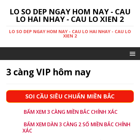
LO SO DEP NGAY HOM NAY - CAU
LO HAI NHAY - CAU LO XIEN 2
LO SO DEP NGAY HOM NAY - CAU LO HAI NHAY - CAU LO
XIEN 2
3 càng VIP hôm nay
SOI CẦU SIÊU CHUẨN MIỀN BẮC
BẤM XEM 3 CÀNG MIỀN BẮC CHÍNH XÁC
BẤM XEM DÀN 3 CÀNG 2 SỐ MIỀN BẮC CHÍNH
XÁC