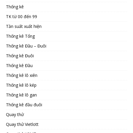
Thống kê
TK từ 00 đến 99
Tần suất xuất hiện
Thống kê Tổng
Thống kê Đầu – Đuôi
Thống kê Đuôi
Thống kê Đầu
Thống kê lô xiên
Thống kê lô kép
Thống kê lô gan
Thống kê đầu đuôi
Quay thử
Quay thử Vietlott