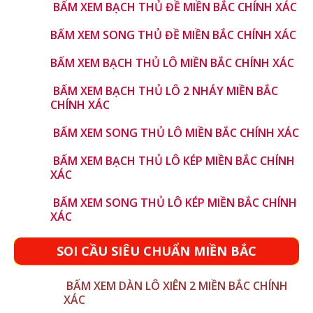
BẤM XEM BẠCH THỦ ĐỀ MIỀN BẮC CHÍNH XÁC
BẤM XEM SONG THỦ ĐỀ MIỀN BẮC CHÍNH XÁC
BẤM XEM BẠCH THỦ LÔ MIỀN BẮC CHÍNH XÁC
BẤM XEM BẠCH THỦ LÔ 2 NHÁY MIỀN BẮC
CHÍNH XÁC
BẤM XEM SONG THỦ LÔ MIỀN BẮC CHÍNH XÁC
BẤM XEM BẠCH THỦ LÔ KÉP MIỀN BẮC CHÍNH
XÁC
BẤM XEM SONG THỦ LÔ KÉP MIỀN BẮC CHÍNH
XÁC
SOI CẦU SIÊU CHUẨN MIỀN BẮC
BẤM XEM DÀN LÔ XIÊN 2 MIỀN BẮC CHÍNH
XÁC