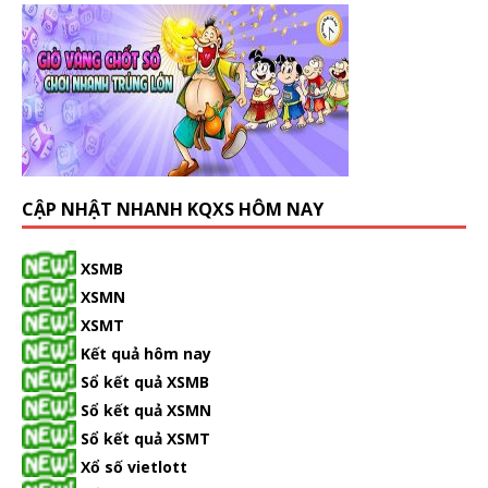
CẬP NHẬT NHANH KQXS HÔM NAY
XSMB
XSMN
XSMT
Kết quả hôm nay
Sổ kết quả XSMB
Sổ kết quả XSMN
Sổ kết quả XSMT
Xổ số vietlott