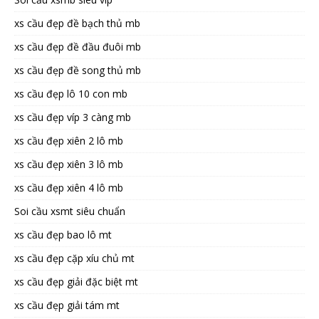
xs cầu đẹp đề bạch thủ mb
xs cầu đẹp đề đầu đuôi mb
xs cầu đẹp đề song thủ mb
xs cầu đẹp lô 10 con mb
xs cầu đẹp víp 3 càng mb
xs cầu đẹp xiên 2 lô mb
xs cầu đẹp xiên 3 lô mb
xs cầu đẹp xiên 4 lô mb
Soi cầu xsmt siêu chuẩn
xs cầu đẹp bao lô mt
xs cầu đẹp cặp xíu chủ mt
xs cầu đẹp giải đặc biệt mt
xs cầu đẹp giải tám mt