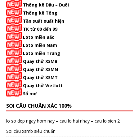
Thống kê Đầu – Đuôi
Thống kê Tổng
Tần suất xuất hiện
TK từ 00 đến 99
Loto miền Bắc
Loto miền Nam
Loto miền Trung
Quay thử XSMB
Quay thử XSMN
Quay thử XSMT
Quay thử Vietlott
Sổ mơ
SOI CẦU CHUẨN XÁC 100%
lo so dep ngay hom nay – cau lo hai nhay – cau lo xien 2
Soi cầu xsmb siêu chuẩn