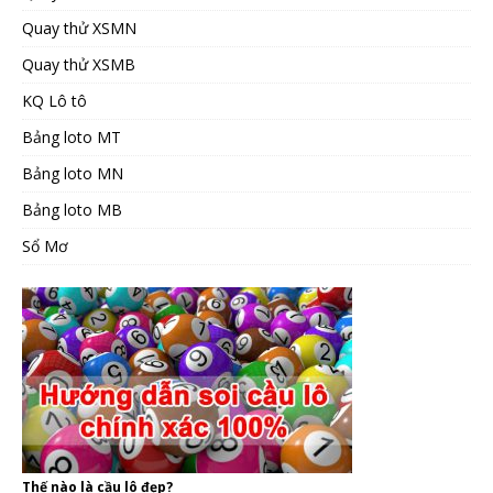
Quay thử XSMN
Quay thử XSMB
KQ Lô tô
Bảng loto MT
Bảng loto MN
Bảng loto MB
Sổ Mơ
Thế nào là cầu lô đẹp?