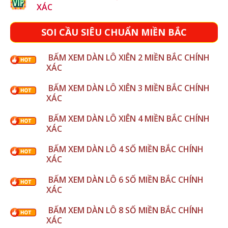
XÁC
SOI CẦU SIÊU CHUẨN MIỀN BẮC
BẤM XEM DÀN LÔ XIÊN 2 MIỀN BẮC CHÍNH
XÁC
BẤM XEM DÀN LÔ XIÊN 3 MIỀN BẮC CHÍNH
XÁC
BẤM XEM DÀN LÔ XIÊN 4 MIỀN BẮC CHÍNH
XÁC
BẤM XEM DÀN LÔ 4 SỐ MIỀN BẮC CHÍNH
XÁC
BẤM XEM DÀN LÔ 6 SỐ MIỀN BẮC CHÍNH
XÁC
BẤM XEM DÀN LÔ 8 SỐ MIỀN BẮC CHÍNH
XÁC