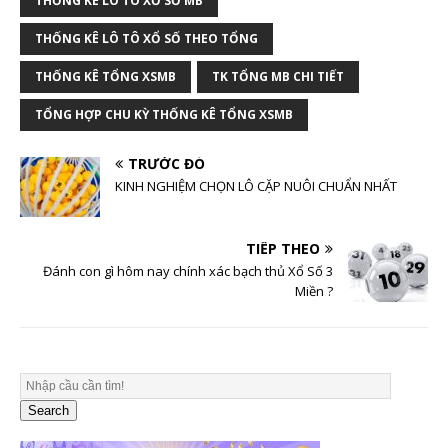
THỐNG KÊ LÔ TÔ XỔ SỐ MB
THỐNG KÊ LÔ TÔ XỔ SỐ THEO TỔNG
THỐNG KÊ TỔNG XSMB
TK TỔNG MB CHI TIẾT
TỔNG HỢP CHU KỲ THỐNG KÊ TỔNG XSMB
TRƯỚC ĐÓ
KINH NGHIỆM CHỌN LÔ CẶP NUÔI CHUẨN NHẤT
TIẾP THEO
Đánh con gì hôm nay chính xác bạch thủ Xổ Số 3
Miền ?
Search