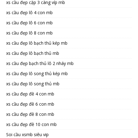
xs cầu đẹp cặp 3 càng víp mb
xs cầu đẹp lô 4 con mb
xs cầu đẹp lô 6 con mb
xs cầu đẹp lô 8 con mb
xs cầu đẹp lô bạch thủ kép mb
xs cầu đẹp lô bạch thủ mb
xs cầu đẹp bạch thủ lô 2 nháy mb
xs cầu đẹp lô song thủ kép mb
xs cầu đẹp lô song thủ mb
xs cầu đẹp đề 4 con mb
xs cầu đẹp đề 6 con mb
xs cầu đẹp đề 8 con mb
xs cầu đẹp đề 10 con mb
Soi cầu xsmb siêu vip