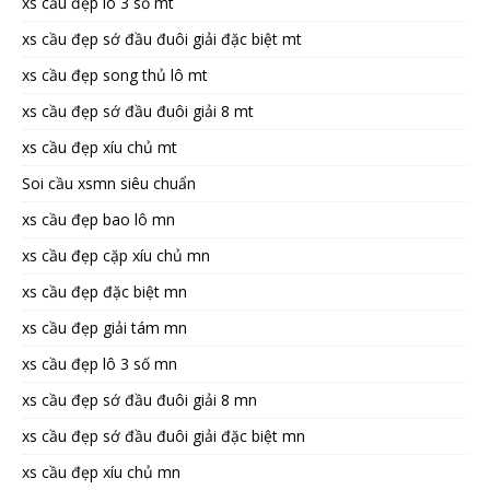
xs cầu đẹp lô 3 số mt
xs cầu đẹp sớ đầu đuôi giải đặc biệt mt
xs cầu đẹp song thủ lô mt
xs cầu đẹp sớ đầu đuôi giải 8 mt
xs cầu đẹp xíu chủ mt
Soi cầu xsmn siêu chuẩn
xs cầu đẹp bao lô mn
xs cầu đẹp cặp xíu chủ mn
xs cầu đẹp đặc biệt mn
xs cầu đẹp giải tám mn
xs cầu đẹp lô 3 số mn
xs cầu đẹp sớ đầu đuôi giải 8 mn
xs cầu đẹp sớ đầu đuôi giải đặc biệt mn
xs cầu đẹp xíu chủ mn