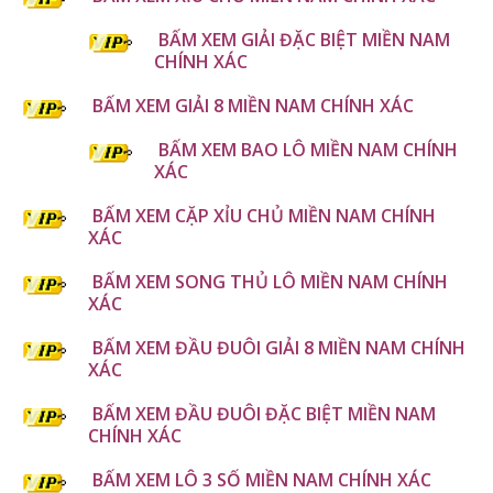
BẤM XEM GIẢI ĐẶC BIỆT MIỀN NAM
CHÍNH XÁC
BẤM XEM GIẢI 8 MIỀN NAM CHÍNH XÁC
BẤM XEM BAO LÔ MIỀN NAM CHÍNH
XÁC
BẤM XEM CẶP XỈU CHỦ MIỀN NAM CHÍNH
XÁC
BẤM XEM SONG THỦ LÔ MIỀN NAM CHÍNH
XÁC
BẤM XEM ĐẦU ĐUÔI GIẢI 8 MIỀN NAM CHÍNH
XÁC
BẤM XEM ĐẦU ĐUÔI ĐẶC BIỆT MIỀN NAM
CHÍNH XÁC
BẤM XEM LÔ 3 SỐ MIỀN NAM CHÍNH XÁC