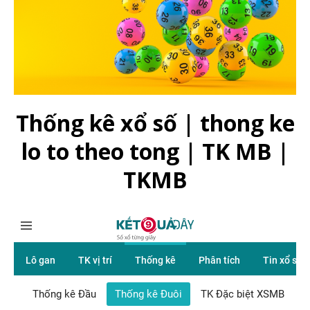
Thống kê xổ số | thong ke
lo to theo tong | TK MB |
TKMB