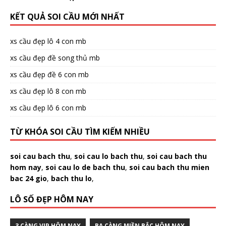
KẾT QUẢ SOI CẦU MỚI NHẤT
xs cầu đẹp lô 4 con mb
xs cầu đẹp đề song thủ mb
xs cầu đẹp đề 6 con mb
xs cầu đẹp lô 8 con mb
xs cầu đẹp lô 6 con mb
TỪ KHÓA SOI CẦU TÌM KIẾM NHIỀU
soi cau bach thu
,
soi cau lo bach thu
,
soi cau bach thu
hom nay
,
soi cau lo de bach thu
,
soi cau bach thu mien
bac 24 gio
,
bach thu lo
,
LÔ SỐ ĐẸP HÔM NAY
3 CÀNG VIP HÔM NAY
BA CÀNG MIỀN BẮC HÔM NAY