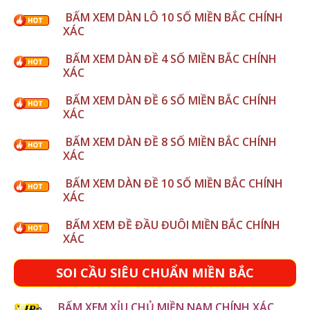
BẤM XEM DÀN LÔ 10 SỐ MIỀN BẮC CHÍNH
XÁC
BẤM XEM DÀN ĐỀ 4 SỐ MIỀN BẮC CHÍNH
XÁC
BẤM XEM DÀN ĐỀ 6 SỐ MIỀN BẮC CHÍNH
XÁC
BẤM XEM DÀN ĐỀ 8 SỐ MIỀN BẮC CHÍNH
XÁC
BẤM XEM DÀN ĐỀ 10 SỐ MIỀN BẮC CHÍNH
XÁC
BẤM XEM ĐỀ ĐẦU ĐUÔI MIỀN BẮC CHÍNH
XÁC
SOI CẦU SIÊU CHUẨN MIỀN BẮC
BẤM XEM XỈU CHỦ MIỀN NAM CHÍNH XÁC