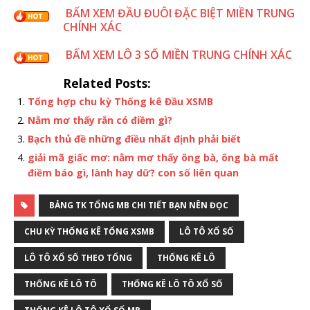
BẤM XEM ĐẦU ĐUÔI ĐẶC BIỆT MIỀN TRUNG
CHÍNH XÁC
BẤM XEM LÔ 3 SỐ MIỀN TRUNG CHÍNH XÁC
Related Posts:
Tổng hợp chu kỳ Thống kê Đầu XSMB
Nằm mơ thấy rắn có điềm gì?
Bạch thủ đề những điều nhất định phải biết
giải mã giấc mơ: nằm mơ thấy ông bà, ông bà mất
điềm báo gì, lành hay dữ? con số liên quan
BẢNG TK TỔNG MB CHI TIẾT BẠN NÊN ĐỌC
CHU KỲ THỐNG KÊ TỔNG XSMB
LÔ TÔ XỔ SỐ
LÔ TÔ XỔ SỐ THEO TỔNG
THỐNG KÊ LÔ
THỐNG KÊ LÔ TÔ
THỐNG KÊ LÔ TÔ XỔ SỐ