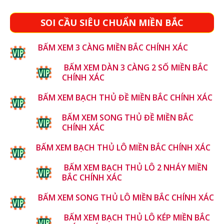
SOI CẦU SIÊU CHUẨN MIỀN BẮC
BẤM XEM 3 CÀNG MIỀN BẮC CHÍNH XÁC
BẤM XEM DÀN 3 CÀNG 2 SỐ MIỀN BẮC
CHÍNH XÁC
BẤM XEM BẠCH THỦ ĐỀ MIỀN BẮC CHÍNH XÁC
BẤM XEM SONG THỦ ĐỀ MIỀN BẮC
CHÍNH XÁC
BẤM XEM BẠCH THỦ LÔ MIỀN BẮC CHÍNH XÁC
BẤM XEM BẠCH THỦ LÔ 2 NHÁY MIỀN
BẮC CHÍNH XÁC
BẤM XEM SONG THỦ LÔ MIỀN BẮC CHÍNH XÁC
BẤM XEM BẠCH THỦ LÔ KÉP MIỀN BẮC