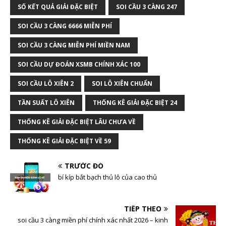
SỐ KẾT QUẢ GIẢI ĐẶC BIỆT
SOI CẦU 3 CÀNG 247
SOI CẦU 3 CÀNG 6666 MIỄN PHÍ
SOI CẦU 3 CÀNG MIỄN PHÍ MIỀN NAM
SOI CẦU DỰ ĐOÁN XSMB CHÍNH XÁC 100
SOI CẦU LÔ XIÊN 2
SOI LÔ XIÊN CHUẨN
TẦN SUẤT LÔ XIÊN
THỐNG KÊ GIẢI ĐẶC BIỆT 24
THỐNG KÊ GIẢI ĐẶC BIỆT LÂU CHƯA VỀ
THỐNG KÊ GIẢI ĐẶC BIỆT VỀ 59
TRƯỚC ĐÓ
bí kíp bắt bạch thủ lô của cao thủ
TIẾP THEO
soi cầu 3 càng miền phí chính xác nhất 2026 – kinh