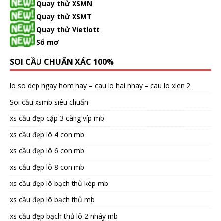
Quay thử XSMN
Quay thử XSMT
Quay thử Vietlott
Sổ mơ
SOI CẦU CHUẨN XÁC 100%
lo so dep ngay hom nay – cau lo hai nhay – cau lo xien 2
Soi cầu xsmb siêu chuẩn
xs cầu đẹp cặp 3 càng víp mb
xs cầu đẹp lô 4 con mb
xs cầu đẹp lô 6 con mb
xs cầu đẹp lô 8 con mb
xs cầu đẹp lô bạch thủ kép mb
xs cầu đẹp lô bạch thủ mb
xs cầu đẹp bạch thủ lô 2 nháy mb