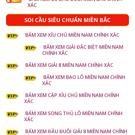
XÁC
SOI CẦU SIÊU CHUẨN MIỀN BẮC
BẤM XEM XỈU CHỦ MIỀN NAM CHÍNH XÁC
BẤM XEM GIẢI ĐẶC BIỆT MIỀN NAM
CHÍNH XÁC
BẤM XEM GIẢI 8 MIỀN NAM CHÍNH XÁC
BẤM XEM BAO LÔ MIỀN NAM CHÍNH
XÁC
BẤM XEM CẶP XỈU CHỦ MIỀN NAM CHÍNH
XÁC
BẤM XEM SONG THỦ LÔ MIỀN NAM CHÍNH
XÁC
BẤM XEM ĐẦU ĐUÔI GIẢI 8 MIỀN NAM CHÍNH