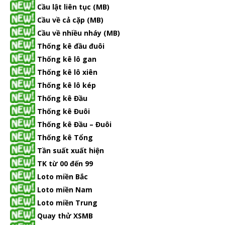
Cầu lật liên tục (MB)
Cầu về cả cặp (MB)
Cầu về nhiều nháy (MB)
Thống kê đầu đuôi
Thống kê lô gan
Thống kê lô xiên
Thống kê lô kép
Thống kê Đầu
Thống kê Đuôi
Thống kê Đầu – Đuôi
Thống kê Tổng
Tần suất xuất hiện
TK từ 00 đến 99
Loto miền Bắc
Loto miền Nam
Loto miền Trung
Quay thử XSMB