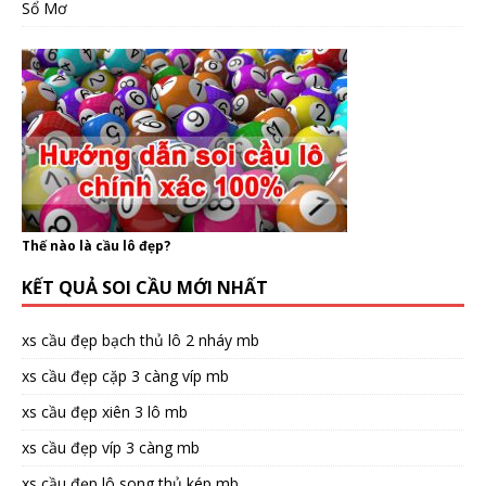
Sổ Mơ
Thế nào là cầu lô đẹp?
KẾT QUẢ SOI CẦU MỚI NHẤT
xs cầu đẹp bạch thủ lô 2 nháy mb
xs cầu đẹp cặp 3 càng víp mb
xs cầu đẹp xiên 3 lô mb
xs cầu đẹp víp 3 càng mb
xs cầu đẹp lô song thủ kép mb