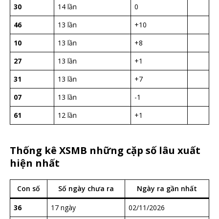
30
14 lần
0
46
13 lần
+10
10
13 lần
+8
27
13 lần
+1
31
13 lần
+7
07
13 lần
-1
61
12 lần
+1
Thống kê XSMB những cặp số lâu xuất
hiện nhất
Con số
Số ngày chưa ra
Ngày ra gần nhất
36
17 ngày
02/11/2026