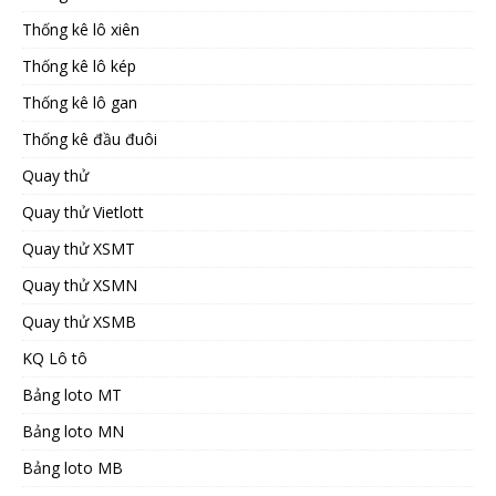
Thống kê lô xiên
Thống kê lô kép
Thống kê lô gan
Thống kê đầu đuôi
Quay thử
Quay thử Vietlott
Quay thử XSMT
Quay thử XSMN
Quay thử XSMB
KQ Lô tô
Bảng loto MT
Bảng loto MN
Bảng loto MB