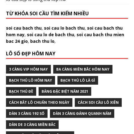
TỪ KHÓA SOI CẦU TÌM KIẾM NHIỀU
soi cau bach thu
,
soi cau lo bach thu
,
soi cau bach thu
hom nay
,
soi cau lo de bach thu
,
soi cau bach thu mien
bac 24 gio
,
bach thu lo
,
LÔ SỐ ĐẸP HÔM NAY
3 CÀNG VIP HÔM NAY
BA CÀNG MIỀN BẮC HÔM NAY
BẠCH THỦ LÔ HÔM NAY
BẠCH THỦ LÔ LÀ GÌ
BẠCH THỦ ĐỀ
BẢNG ĐẶC BIỆT NĂM 2021
CÁCH BẮT LÔ CHUẨN THEO NGÀY
CÁCH SOI CẦU LÔ XIÊN
DÀN 3 CÀNG 192 SỐ
DÀN 3 CÀNG ĐÁNH QUANH NĂM
DÀN DE 3 CÀNG MIỀN BẮC