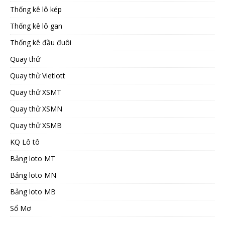
Thống kê lô kép
Thống kê lô gan
Thống kê đầu đuôi
Quay thử
Quay thử Vietlott
Quay thử XSMT
Quay thử XSMN
Quay thử XSMB
KQ Lô tô
Bảng loto MT
Bảng loto MN
Bảng loto MB
Sổ Mơ