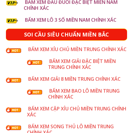
BẤM XEM ĐẦU ĐUÔI ĐẶC BIỆT MIỀN NAM
CHÍNH XÁC
BẤM XEM LÔ 3 SỐ MIỀN NAM CHÍNH XÁC
SOI CẦU SIÊU CHUẨN MIỀN BẮC
BẤM XEM XỈU CHỦ MIỀN TRUNG CHÍNH XÁC
BẤM XEM GIẢI ĐẶC BIỆT MIỀN
TRUNG CHÍNH XÁC
BẤM XEM GIẢI 8 MIỀN TRUNG CHÍNH XÁC
BẤM XEM BAO LÔ MIỀN TRUNG
CHÍNH XÁC
BẤM XEM CẶP XỈU CHỦ MIỀN TRUNG CHÍNH
XÁC
BẤM XEM SONG THỦ LÔ MIỀN TRUNG
CHÍNH XÁC