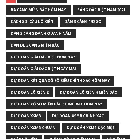
BA CÀNG MIỀN BẮC HÔM NAY
BẢNG ĐẶC BIỆT NĂM 2021
CÁCH SOI CẦU LÔ XIÊN
DÀN 3 CÀNG 192 SỐ
DÀN 3 CÀNG ĐÁNH QUANH NĂM
DÀN DE 3 CÀNG MIỀN BẮC
DỰ ĐOÁN GIẢI ĐẶC BIỆT HÔM NAY
DỰ ĐOÁN GIẢI ĐẶC BIỆT NGÀY MAI
DỰ ĐOÁN KẾT QUẢ XỔ SỐ SIÊU CHÍNH XÁC HÔM NAY
DỰ ĐOÁN LÔ XIÊN 2
DỰ ĐOÁN LÔ XIÊN 4 MIỀN BẮC
DỰ ĐOÁN XỔ SỐ MIỀN BẮC CHÍNH XÁC HÔM NAY
DỰ ĐOÁN XSMB
DỰ ĐOÁN XSMB CHÍNH XÁC
DỰ ĐOÁN XSMB CHUẨN
DỰ ĐOÁN XSMB ĐẶC BIỆT