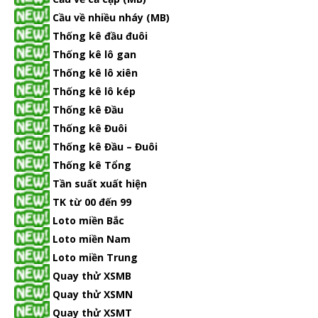
Cầu về nhiều nháy (MB)
Thống kê đầu đuôi
Thống kê lô gan
Thống kê lô xiên
Thống kê lô kép
Thống kê Đầu
Thống kê Đuôi
Thống kê Đầu – Đuôi
Thống kê Tổng
Tần suất xuất hiện
TK từ 00 đến 99
Loto miền Bắc
Loto miền Nam
Loto miền Trung
Quay thử XSMB
Quay thử XSMN
Quay thử XSMT