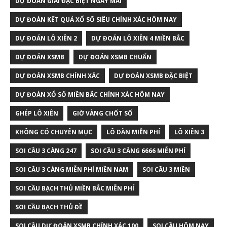
DỰ ĐOÁN GIẢI ĐẶC BIỆT NGÀY MAI
DỰ ĐOÁN KẾT QUẢ XỔ SỐ SIÊU CHÍNH XÁC HÔM NAY
DỰ ĐOÁN LÔ XIÊN 2
DỰ ĐOÁN LÔ XIÊN 4 MIỀN BẮC
DỰ ĐOÁN XSMB
DỰ ĐOÁN XSMB CHUẨN
DỰ ĐOÁN XSMB CHÍNH XÁC
DỰ ĐOÁN XSMB ĐẶC BIỆT
DỰ ĐOÁN XỔ SỐ MIỀN BẮC CHÍNH XÁC HÔM NAY
GHÉP LÔ XIÊN
GIỜ VÀNG CHỐT SỐ
KHÔNG CÓ CHUYÊN MỤC
LÔ DÀN MIỄN PHÍ
LÔ XIÊN 3
SOI CẦU 3 CÀNG 247
SOI CẦU 3 CÀNG 6666 MIỄN PHÍ
SOI CẦU 3 CÀNG MIỄN PHÍ MIỀN NAM
SOI CẦU 3 MIỀN
SOI CẦU BẠCH THỦ MIỀN BẮC MIỄN PHÍ
SOI CẦU BẠCH THỦ ĐỀ
SOI CẦU DỰ ĐOÁN XSMB CHÍNH XÁC 100
SOI CẦU HÔM NAY