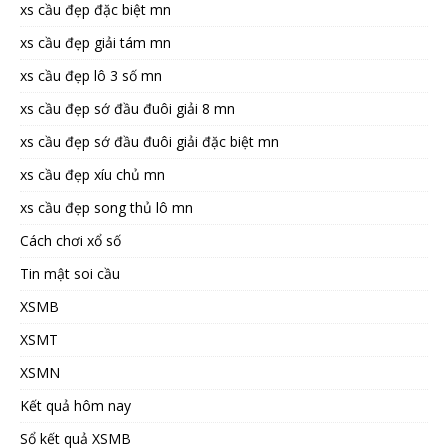
xs cầu đẹp đặc biệt mn
xs cầu đẹp giải tám mn
xs cầu đẹp lô 3 số mn
xs cầu đẹp sớ đầu đuôi giải 8 mn
xs cầu đẹp sớ đầu đuôi giải đặc biệt mn
xs cầu đẹp xíu chủ mn
xs cầu đẹp song thủ lô mn
Cách chơi xổ số
Tin mật soi cầu
XSMB
XSMT
XSMN
Kết quả hôm nay
Sổ kết quả XSMB