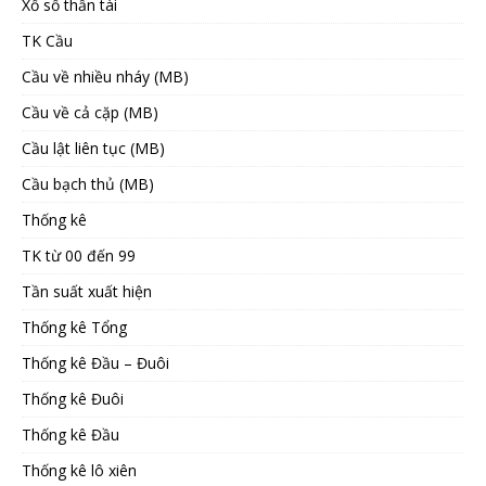
Xổ số thần tài
TK Cầu
Cầu về nhiều nháy (MB)
Cầu về cả cặp (MB)
Cầu lật liên tục (MB)
Cầu bạch thủ (MB)
Thống kê
TK từ 00 đến 99
Tần suất xuất hiện
Thống kê Tổng
Thống kê Đầu – Đuôi
Thống kê Đuôi
Thống kê Đầu
Thống kê lô xiên