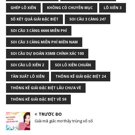
GHÉP LÔ XIÊN
KHÔNG CÓ CHUYÊN MỤC
LÔ XIÊN 3
SỐ KẾT QUẢ GIẢI ĐẶC BIỆT
SOI CẦU 3 CÀNG 247
SOI CẦU 3 CÀNG 6666 MIỄN PHÍ
SOI CẦU 3 CÀNG MIỄN PHÍ MIỀN NAM
SOI CẦU DỰ ĐOÁN XSMB CHÍNH XÁC 100
SOI CẦU LÔ XIÊN 2
SOI LÔ XIÊN CHUẨN
TẦN SUẤT LÔ XIÊN
THỐNG KÊ GIẢI ĐẶC BIỆT 24
THỐNG KÊ GIẢI ĐẶC BIỆT LÂU CHƯA VỀ
THỐNG KÊ GIẢI ĐẶC BIỆT VỀ 59
TRƯỚC ĐÓ
Giải mã giấc mơ thấy trúng xổ số