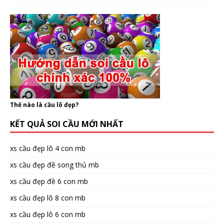
Thế nào là cầu lô đẹp?
KẾT QUẢ SOI CẦU MỚI NHẤT
xs cầu đẹp lô 4 con mb
xs cầu đẹp đề song thủ mb
xs cầu đẹp đề 6 con mb
xs cầu đẹp lô 8 con mb
xs cầu đẹp lô 6 con mb