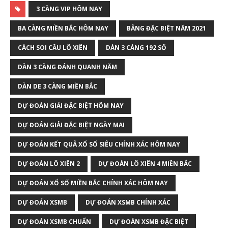
3 CÀNG VIP HÔM NAY
BA CÀNG MIỀN BẮC HÔM NAY
BẢNG ĐẶC BIỆT NĂM 2021
CÁCH SOI CẦU LÔ XIÊN
DÀN 3 CÀNG 192 SỐ
DÀN 3 CÀNG ĐÁNH QUANH NĂM
DÀN DE 3 CÀNG MIỀN BẮC
DỰ ĐOÁN GIẢI ĐẶC BIỆT HÔM NAY
DỰ ĐOÁN GIẢI ĐẶC BIỆT NGÀY MAI
DỰ ĐOÁN KẾT QUẢ XỔ SỐ SIÊU CHÍNH XÁC HÔM NAY
DỰ ĐOÁN LÔ XIÊN 2
DỰ ĐOÁN LÔ XIÊN 4 MIỀN BẮC
DỰ ĐOÁN XỔ SỐ MIỀN BẮC CHÍNH XÁC HÔM NAY
DỰ ĐOÁN XSMB
DỰ ĐOÁN XSMB CHÍNH XÁC
DỰ ĐOÁN XSMB CHUẨN
DỰ ĐOÁN XSMB ĐẶC BIỆT