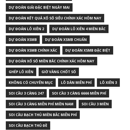
DỰ ĐOÁN GIẢI ĐẶC BIỆT NGÀY MAI
DỰ ĐOÁN KẾT QUẢ XỔ SỐ SIÊU CHÍNH XÁC HÔM NAY
DỰ ĐOÁN LÔ XIÊN 2
DỰ ĐOÁN LÔ XIÊN 4 MIỀN BẮC
DỰ ĐOÁN XSMB
DỰ ĐOÁN XSMB CHUẨN
DỰ ĐOÁN XSMB CHÍNH XÁC
DỰ ĐOÁN XSMB ĐẶC BIỆT
DỰ ĐOÁN XỔ SỐ MIỀN BẮC CHÍNH XÁC HÔM NAY
GHÉP LÔ XIÊN
GIỜ VÀNG CHỐT SỐ
KHÔNG CÓ CHUYÊN MỤC
LÔ DÀN MIỄN PHÍ
LÔ XIÊN 3
SOI CẦU 3 CÀNG 247
SOI CẦU 3 CÀNG 6666 MIỄN PHÍ
SOI CẦU 3 CÀNG MIỄN PHÍ MIỀN NAM
SOI CẦU 3 MIỀN
SOI CẦU BẠCH THỦ MIỀN BẮC MIỄN PHÍ
SOI CẦU BẠCH THỦ ĐỀ