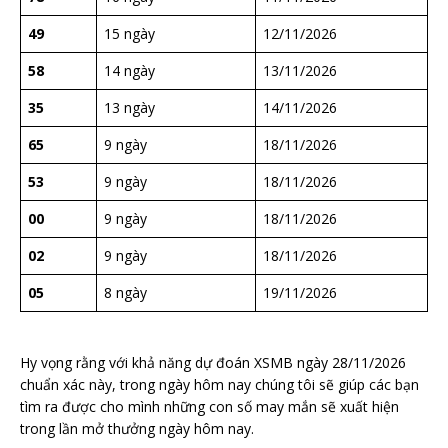
49
15 ngày
12/11/2026
58
14 ngày
13/11/2026
35
13 ngày
14/11/2026
65
9 ngày
18/11/2026
53
9 ngày
18/11/2026
00
9 ngày
18/11/2026
02
9 ngày
18/11/2026
05
8 ngày
19/11/2026
Hy vọng rằng với khả năng dự đoán XSMB ngày 28/11/2026
chuẩn xác này, trong ngày hôm nay chúng tôi sẽ giúp các bạn
tìm ra được cho mình những con số may mắn sẽ xuất hiện
trong lần mở thưởng ngày hôm nay.