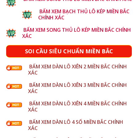
BẤM XEM BẠCH THỦ LÔ KÉP MIỀN BẮC
CHÍNH XÁC
BẤM XEM SONG THỦ LÔ KÉP MIỀN BẮC CHÍNH
XÁC
SOI CẦU SIÊU CHUẨN MIỀN BẮC
BẤM XEM DÀN LÔ XIÊN 2 MIỀN BẮC CHÍNH
XÁC
BẤM XEM DÀN LÔ XIÊN 3 MIỀN BẮC CHÍNH
XÁC
BẤM XEM DÀN LÔ XIÊN 4 MIỀN BẮC CHÍNH
XÁC
BẤM XEM DÀN LÔ 4 SỐ MIỀN BẮC CHÍNH
XÁC