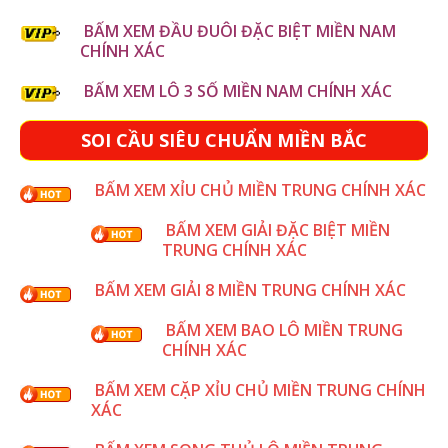
BẤM XEM ĐẦU ĐUÔI ĐẶC BIỆT MIỀN NAM
CHÍNH XÁC
BẤM XEM LÔ 3 SỐ MIỀN NAM CHÍNH XÁC
SOI CẦU SIÊU CHUẨN MIỀN BẮC
BẤM XEM XỈU CHỦ MIỀN TRUNG CHÍNH XÁC
BẤM XEM GIẢI ĐẶC BIỆT MIỀN
TRUNG CHÍNH XÁC
BẤM XEM GIẢI 8 MIỀN TRUNG CHÍNH XÁC
BẤM XEM BAO LÔ MIỀN TRUNG
CHÍNH XÁC
BẤM XEM CẶP XỈU CHỦ MIỀN TRUNG CHÍNH
XÁC