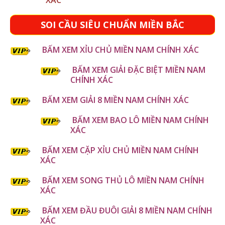
SOI CẦU SIÊU CHUẨN MIỀN BẮC
BẤM XEM XỈU CHỦ MIỀN NAM CHÍNH XÁC
BẤM XEM GIẢI ĐẶC BIỆT MIỀN NAM
CHÍNH XÁC
BẤM XEM GIẢI 8 MIỀN NAM CHÍNH XÁC
BẤM XEM BAO LÔ MIỀN NAM CHÍNH
XÁC
BẤM XEM CẶP XỈU CHỦ MIỀN NAM CHÍNH
XÁC
BẤM XEM SONG THỦ LÔ MIỀN NAM CHÍNH
XÁC
BẤM XEM ĐẦU ĐUÔI GIẢI 8 MIỀN NAM CHÍNH
XÁC