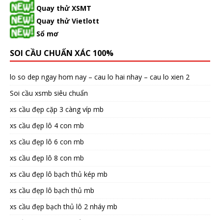
Quay thử XSMT
Quay thử Vietlott
Sổ mơ
SOI CẦU CHUẨN XÁC 100%
lo so dep ngay hom nay – cau lo hai nhay – cau lo xien 2
Soi cầu xsmb siêu chuẩn
xs cầu đẹp cặp 3 càng víp mb
xs cầu đẹp lô 4 con mb
xs cầu đẹp lô 6 con mb
xs cầu đẹp lô 8 con mb
xs cầu đẹp lô bạch thủ kép mb
xs cầu đẹp lô bạch thủ mb
xs cầu đẹp bạch thủ lô 2 nháy mb