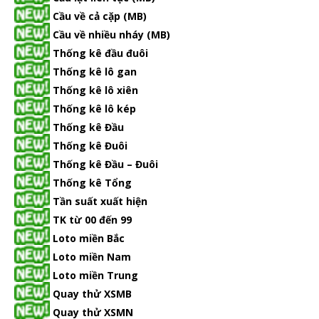
Cầu về cả cặp (MB)
Cầu về nhiều nháy (MB)
Thống kê đầu đuôi
Thống kê lô gan
Thống kê lô xiên
Thống kê lô kép
Thống kê Đầu
Thống kê Đuôi
Thống kê Đầu – Đuôi
Thống kê Tổng
Tần suất xuất hiện
TK từ 00 đến 99
Loto miền Bắc
Loto miền Nam
Loto miền Trung
Quay thử XSMB
Quay thử XSMN