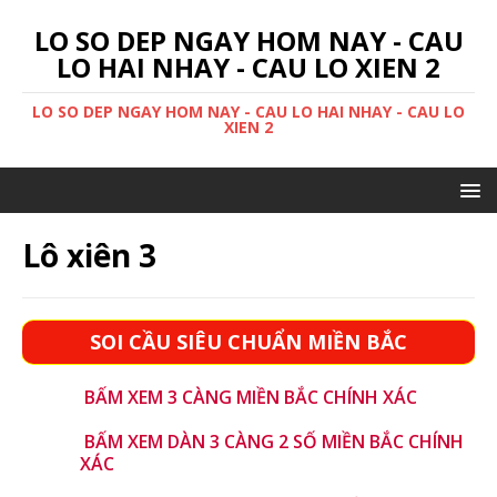
LO SO DEP NGAY HOM NAY - CAU
LO HAI NHAY - CAU LO XIEN 2
LO SO DEP NGAY HOM NAY - CAU LO HAI NHAY - CAU LO
XIEN 2
Lô xiên 3
SOI CẦU SIÊU CHUẨN MIỀN BẮC
BẤM XEM 3 CÀNG MIỀN BẮC CHÍNH XÁC
BẤM XEM DÀN 3 CÀNG 2 SỐ MIỀN BẮC CHÍNH
XÁC