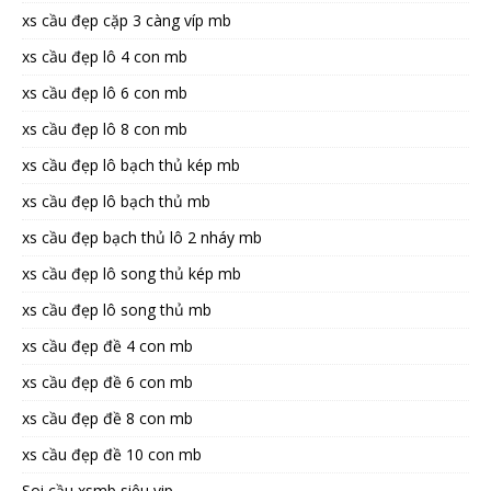
xs cầu đẹp cặp 3 càng víp mb
xs cầu đẹp lô 4 con mb
xs cầu đẹp lô 6 con mb
xs cầu đẹp lô 8 con mb
xs cầu đẹp lô bạch thủ kép mb
xs cầu đẹp lô bạch thủ mb
xs cầu đẹp bạch thủ lô 2 nháy mb
xs cầu đẹp lô song thủ kép mb
xs cầu đẹp lô song thủ mb
xs cầu đẹp đề 4 con mb
xs cầu đẹp đề 6 con mb
xs cầu đẹp đề 8 con mb
xs cầu đẹp đề 10 con mb
Soi cầu xsmb siêu vip