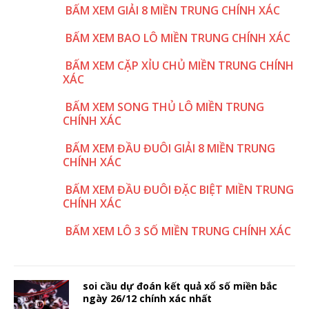
BẤM XEM GIẢI 8 MIỀN TRUNG CHÍNH XÁC
BẤM XEM BAO LÔ MIỀN TRUNG CHÍNH XÁC
BẤM XEM CẶP XỈU CHỦ MIỀN TRUNG CHÍNH
XÁC
BẤM XEM SONG THỦ LÔ MIỀN TRUNG
CHÍNH XÁC
BẤM XEM ĐẦU ĐUÔI GIẢI 8 MIỀN TRUNG
CHÍNH XÁC
BẤM XEM ĐẦU ĐUÔI ĐẶC BIỆT MIỀN TRUNG
CHÍNH XÁC
BẤM XEM LÔ 3 SỐ MIỀN TRUNG CHÍNH XÁC
soi cầu dự đoán kết quả xổ số miền bắc
ngày 26/12 chính xác nhất