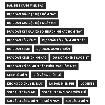
DÀN DE 3 CÀNG MIỀN BẮC
DỰ ĐOÁN GIẢI ĐẶC BIỆT HÔM NAY
DỰ ĐOÁN GIẢI ĐẶC BIỆT NGÀY MAI
DỰ ĐOÁN KẾT QUẢ XỔ SỐ SIÊU CHÍNH XÁC HÔM NAY
DỰ ĐOÁN LÔ XIÊN 2
DỰ ĐOÁN LÔ XIÊN 4 MIỀN BẮC
DỰ ĐOÁN XSMB
DỰ ĐOÁN XSMB CHUẨN
DỰ ĐOÁN XSMB CHÍNH XÁC
DỰ ĐOÁN XSMB ĐẶC BIỆT
DỰ ĐOÁN XỔ SỐ MIỀN BẮC CHÍNH XÁC HÔM NAY
GHÉP LÔ XIÊN
GIỜ VÀNG CHỐT SỐ
KHÔNG CÓ CHUYÊN MỤC
LÔ DÀN MIỄN PHÍ
LÔ XIÊN 3
SOI CẦU 3 CÀNG 247
SOI CẦU 3 CÀNG 6666 MIỄN PHÍ
SOI CẦU 3 CÀNG MIỄN PHÍ MIỀN NAM
SOI CẦU 3 MIỀN