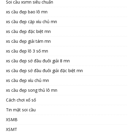
Soi cầu xsmn siêu chuẩn
xs cầu đẹp bao lô mn
xs cầu đẹp cặp xíu chủ mn
xs cầu đẹp đặc biệt mn
xs cầu đẹp giải tám mn
xs cầu đẹp lô 3 số mn
xs cầu đẹp sớ đầu đuôi giải 8 mn
xs cầu đẹp sớ đầu đuôi giải đặc biệt mn
xs cầu đẹp xíu chủ mn
xs cầu đẹp song thủ lô mn
Cách chơi xổ số
Tin mật soi cầu
XSMB
XSMT