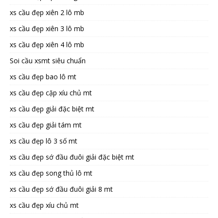
xs cầu đẹp xiên 2 lô mb
xs cầu đẹp xiên 3 lô mb
xs cầu đẹp xiên 4 lô mb
Soi cầu xsmt siêu chuẩn
xs cầu đẹp bao lô mt
xs cầu đẹp cặp xíu chủ mt
xs cầu đẹp giải đặc biệt mt
xs cầu đẹp giải tám mt
xs cầu đẹp lô 3 số mt
xs cầu đẹp sớ đầu đuôi giải đặc biệt mt
xs cầu đẹp song thủ lô mt
xs cầu đẹp sớ đầu đuôi giải 8 mt
xs cầu đẹp xíu chủ mt