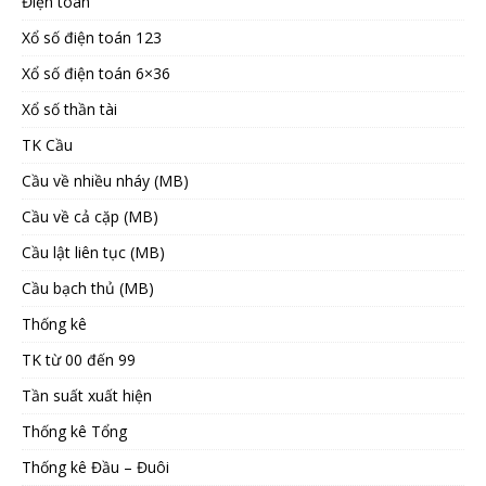
Điện toán
Xổ số điện toán 123
Xổ số điện toán 6×36
Xổ số thần tài
TK Cầu
Cầu về nhiều nháy (MB)
Cầu về cả cặp (MB)
Cầu lật liên tục (MB)
Cầu bạch thủ (MB)
Thống kê
TK từ 00 đến 99
Tần suất xuất hiện
Thống kê Tổng
Thống kê Đầu – Đuôi