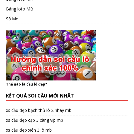
Bảng loto MB
Sổ Mơ
Thế nào là cầu lô đẹp?
KẾT QUẢ SOI CẦU MỚI NHẤT
xs cầu đẹp bạch thủ lô 2 nháy mb
xs cầu đẹp cặp 3 càng víp mb
xs cầu đẹp xiên 3 lô mb