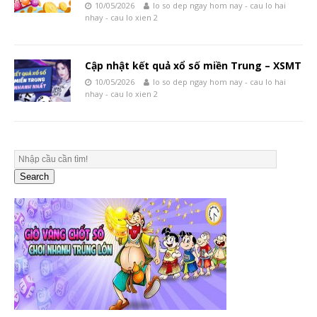
10/05/2026
lo so dep ngay hom nay - cau lo hai
nhay - cau lo xien 2
Cập nhật kết quả xổ số miền Trung – XSMT
10/05/2026
lo so dep ngay hom nay - cau lo hai
nhay - cau lo xien 2
Search