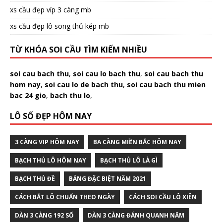
xs cầu đẹp víp 3 càng mb
xs cầu đẹp lô song thủ kép mb
TỪ KHÓA SOI CẦU TÌM KIẾM NHIỀU
soi cau bach thu
,
soi cau lo bach thu
,
soi cau bach thu
hom nay
,
soi cau lo de bach thu
,
soi cau bach thu mien
bac 24 gio
,
bach thu lo
,
LÔ SỐ ĐẸP HÔM NAY
3 CÀNG VIP HÔM NAY
BA CÀNG MIỀN BẮC HÔM NAY
BẠCH THỦ LÔ HÔM NAY
BẠCH THỦ LÔ LÀ GÌ
BẠCH THỦ ĐỀ
BẢNG ĐẶC BIỆT NĂM 2021
CÁCH BẮT LÔ CHUẨN THEO NGÀY
CÁCH SOI CẦU LÔ XIÊN
DÀN 3 CÀNG 192 SỐ
DÀN 3 CÀNG ĐÁNH QUANH NĂM